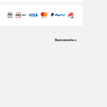
Basicamente
.pt