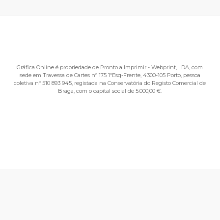
Gráfica Online é propriedade de Pronto a Imprimir - Webprint, LDA, com
sede em Travessa de Cartes nº 175 1ºEsq-Frente, 4300-105 Porto, pessoa
coletiva nº 510 893 945, registada na Conservatória do Registo Comercial de
Braga, com o capital social de 5.000,00 €.