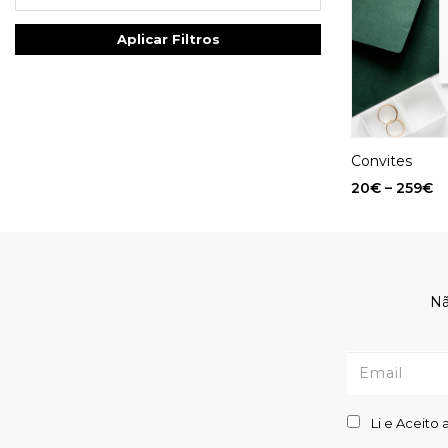
Aplicar Filtros
Convites
20
€
–
259
€
Nã
Li e Aceito 