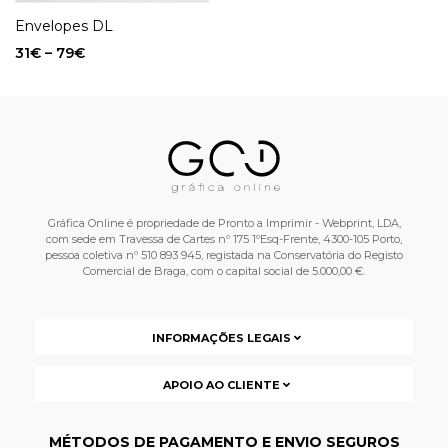
Envelopes DL
31
€
–
79
€
Gráfica Online é propriedade de Pronto a Imprimir - Webprint, LDA,
com sede em Travessa de Cartes nº 175 1ºEsq-Frente, 4300-105 Porto,
pessoa coletiva nº 510 893 945, registada na Conservatória do Registo
Comercial de Braga, com o capital social de 5.000,00 €.
INFORMAÇÕES LEGAIS
APOIO AO CLIENTE
MÉTODOS DE PAGAMENTO E ENVIO SEGUROS