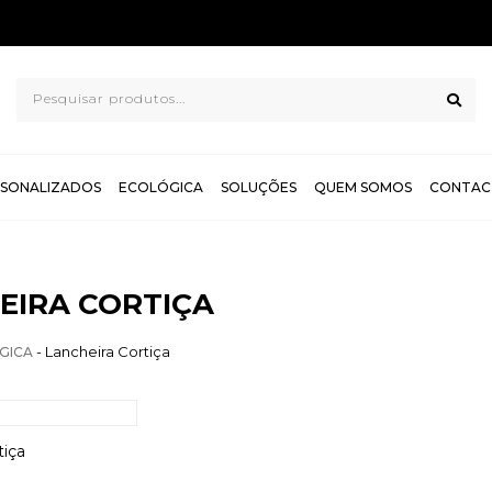
TROCAS E DEVOLUÇÕES GRÁTIS
SONALIZADOS
ECOLÓGICA
SOLUÇÕES
QUEM SOMOS
CONTAC
EIRA CORTIÇA
- Lancheira Cortiça
GICA
tiça