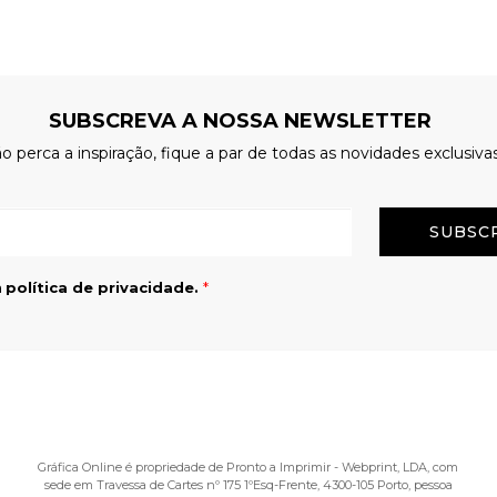
SUBSCREVA A NOSSA NEWSLETTER
o perca a inspiração, fique a par de todas as novidades exclusiva
Email
a
política de privacidade.
*
Gráfica Online é propriedade de Pronto a Imprimir - Webprint, LDA, com
sede em Travessa de Cartes nº 175 1ºEsq-Frente, 4300-105 Porto, pessoa