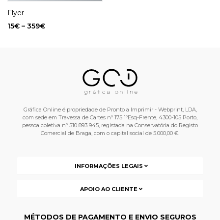
Flyer
15
€
–
359
€
Gráfica Online é propriedade de Pronto a Imprimir - Webprint, LDA,
com sede em Travessa de Cartes nº 175 1ºEsq-Frente, 4300-105 Porto,
pessoa coletiva nº 510 893 945, registada na Conservatória do Registo
Comercial de Braga, com o capital social de 5.000,00 €.
INFORMAÇÕES LEGAIS
APOIO AO CLIENTE
MÉTODOS DE PAGAMENTO E ENVIO SEGUROS