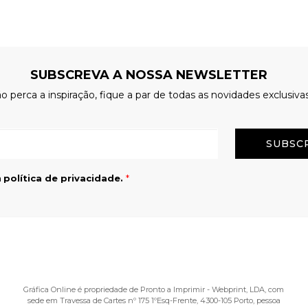
SUBSCREVA A NOSSA NEWSLETTER
o perca a inspiração, fique a par de todas as novidades exclusiva
Email
a
política de privacidade.
*
Gráfica Online é propriedade de Pronto a Imprimir - Webprint, LDA, com
sede em Travessa de Cartes nº 175 1ºEsq-Frente, 4300-105 Porto, pessoa