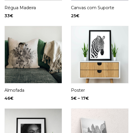
Régua Madeira
Canvas com Suporte
33
€
25
€
Almofada
Poster
46
€
5
€
–
17
€