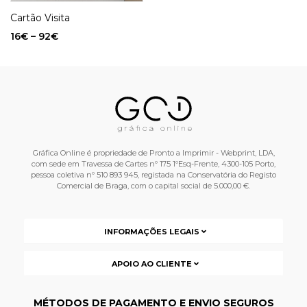
Cartão Visita
16
€
–
92
€
Gráfica Online é propriedade de Pronto a Imprimir - Webprint, LDA,
com sede em Travessa de Cartes nº 175 1ºEsq-Frente, 4300-105 Porto,
pessoa coletiva nº 510 893 945, registada na Conservatória do Registo
Comercial de Braga, com o capital social de 5.000,00 €.
INFORMAÇÕES LEGAIS
APOIO AO CLIENTE
MÉTODOS DE PAGAMENTO E ENVIO SEGUROS