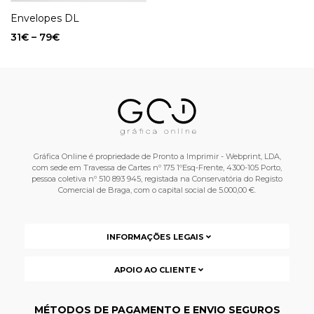
Envelopes DL
31
€
–
79
€
Gráfica Online é propriedade de Pronto a Imprimir - Webprint, LDA,
com sede em Travessa de Cartes nº 175 1ºEsq-Frente, 4300-105 Porto,
pessoa coletiva nº 510 893 945, registada na Conservatória do Registo
Comercial de Braga, com o capital social de 5.000,00 €.
INFORMAÇÕES LEGAIS
APOIO AO CLIENTE
MÉTODOS DE PAGAMENTO E ENVIO SEGUROS