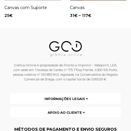
Canvas com Suporte
Canvas
25
€
31
€
–
117
€
Gráfica Online é propriedade de Pronto a Imprimir - Webprint, LDA,
com sede em Travessa de Cartes nº 175 1ºEsq-Frente, 4300-105 Porto,
pessoa coletiva nº 510 893 945, registada na Conservatória do Registo
Comercial de Braga, com o capital social de 5.000,00 €.
INFORMAÇÕES LEGAIS
APOIO AO CLIENTE
MÉTODOS DE PAGAMENTO E ENVIO SEGUROS