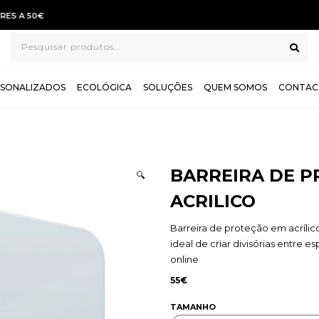
TROCAS E DEVOLUÇÕES GRÁTIS
SONALIZADOS
ECOLÓGICA
SOLUÇÕES
QUEM SOMOS
CONTAC
BARREIRA DE 
🔍
ACRILICO
Barreira de proteção em acrílico
ideal de criar divisórias entre 
online
55
€
TAMANHO