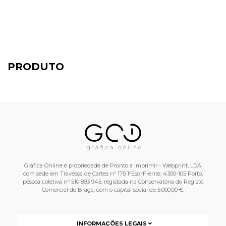
PRODUTO
Gráfica Online é propriedade de Pronto a Imprimir - Webprint, LDA,
com sede em Travessa de Cartes nº 175 1ºEsq-Frente, 4300-105 Porto,
pessoa coletiva nº 510 893 945, registada na Conservatória do Registo
Comercial de Braga, com o capital social de 5.000,00 €.
INFORMAÇÕES LEGAIS