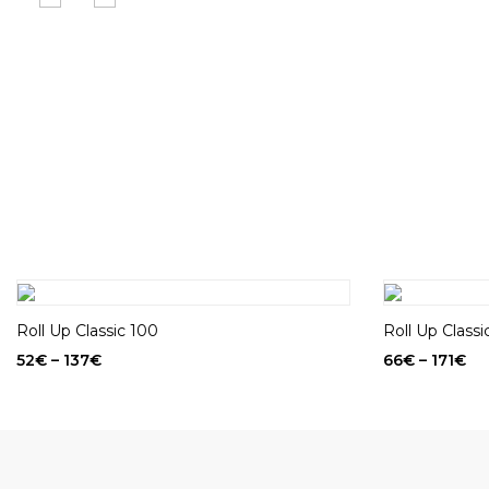
Roll Up Classic 100
Roll Up Classi
52
€
–
137
€
66
€
–
171
€