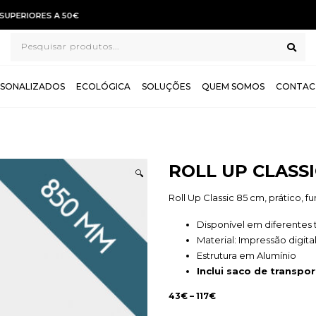
TROCAS E DEVOLUÇÕES GRÁTIS
SONALIZADOS
ECOLÓGICA
SOLUÇÕES
QUEM SOMOS
CONTAC
ROLL UP CLASSI
🔍
Roll Up Classic 85 cm, prático, 
Disponível em diferentes
Material: Impressão digita
Estrutura em Alumínio
Inclui saco de transpo
43
€
–
117
€