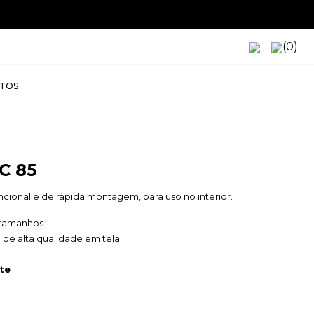
(0)
TOS
C 85
funcional e de rápida montagem, para uso no interior.
 tamanhos
l de alta qualidade em tela
rte