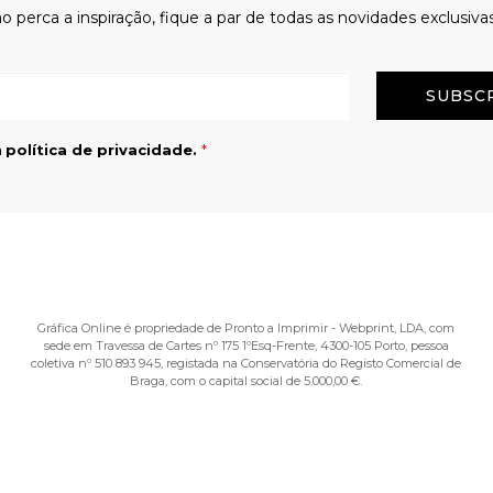
o perca a inspiração, fique a par de todas as novidades exclusiva
Email
a
política de privacidade.
*
Gráfica Online é propriedade de Pronto a Imprimir - Webprint, LDA, com
sede em Travessa de Cartes nº 175 1ºEsq-Frente, 4300-105 Porto, pessoa
coletiva nº 510 893 945, registada na Conservatória do Registo Comercial de
Braga, com o capital social de 5.000,00 €.