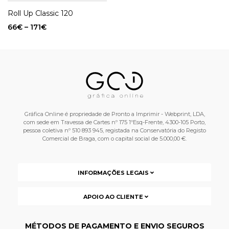
Roll Up Classic 120
66
€
–
171
€
Gráfica Online é propriedade de Pronto a Imprimir - Webprint, LDA,
com sede em Travessa de Cartes nº 175 1ºEsq-Frente, 4300-105 Porto,
pessoa coletiva nº 510 893 945, registada na Conservatória do Registo
Comercial de Braga, com o capital social de 5.000,00 €.
INFORMAÇÕES LEGAIS
APOIO AO CLIENTE
MÉTODOS DE PAGAMENTO E ENVIO SEGUROS