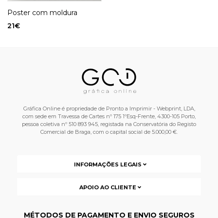
Poster com moldura
21
€
Gráfica Online é propriedade de Pronto a Imprimir - Webprint, LDA,
com sede em Travessa de Cartes nº 175 1ºEsq-Frente, 4300-105 Porto,
pessoa coletiva nº 510 893 945, registada na Conservatória do Registo
Comercial de Braga, com o capital social de 5.000,00 €.
INFORMAÇÕES LEGAIS
APOIO AO CLIENTE
MÉTODOS DE PAGAMENTO E ENVIO SEGUROS