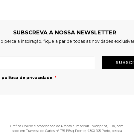
SUBSCREVA A NOSSA NEWSLETTER
o perca a inspiração, fique a par de todas as novidades exclusiva
Email
a
política de privacidade.
*
Gráfica Online é propriedade de Pronto a Imprimir - Webprint, LDA, com
sede em Travessa de Cartes nº 175 1ºEsq-Frente, 4300-105 Porto, pessoa