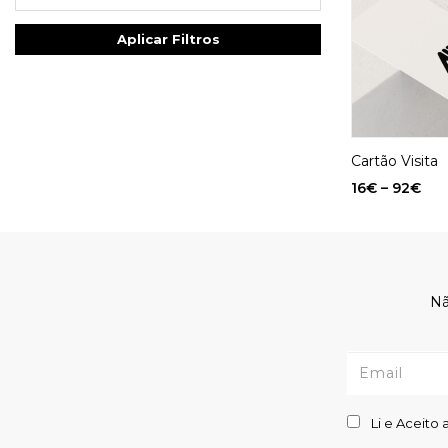
Aplicar Filtros
Cartão Visita
16
€
–
92
€
Nã
Li e Aceito 