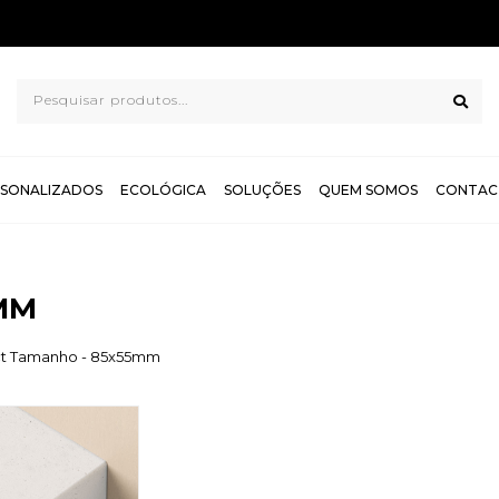
TROCAS E DEVOLUÇÕES GRÁTIS
SONALIZADOS
ECOLÓGICA
SOLUÇÕES
QUEM SOMOS
CONTAC
MM
ct Tamanho - 85x55mm