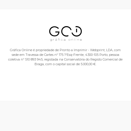
Gráfica Online é propriedade de Pronto a Imprimir - Webprint, LDA, com
sede em Travessa de Cartes nº 175 1ºEsq-Frente, 4300-105 Porto, pessoa
coletiva nº 510 893 945, registada na Conservatória do Registo Comercial de
Braga, com o capital social de 5.000,00 €.