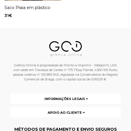
Saco Praia em plástico
31
€
Gráfica Online é propriedade de Pronto a Imprimir - Webprint, LDA,
com sede em Travessa de Cartes nº 175 1ºEsq-Frente, 4300-105 Porto,
pessoa coletiva nº 510 893 945, registada na Conservatória do Registo
Comercial de Braga, com o capital social de 5.000,00 €.
INFORMAÇÕES LEGAIS
APOIO AO CLIENTE
MÉTODOS DE PAGAMENTO E ENVIO SEGUROS